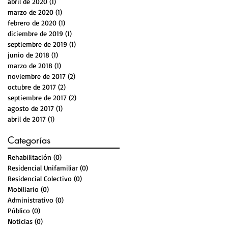
abril de 2020
(1)
1 entrada
marzo de 2020
(1)
1 entrada
febrero de 2020
(1)
1 entrada
diciembre de 2019
(1)
1 entrada
septiembre de 2019
(1)
1 entrada
junio de 2018
(1)
1 entrada
marzo de 2018
(1)
1 entrada
noviembre de 2017
(2)
2 entradas
octubre de 2017
(2)
2 entradas
septiembre de 2017
(2)
2 entradas
agosto de 2017
(1)
1 entrada
abril de 2017
(1)
1 entrada
Categorías
Rehabilitación
(0)
0 entradas
Residencial Unifamiliar
(0)
0 entradas
Residencial Colectivo
(0)
0 entradas
Mobiliario
(0)
0 entradas
Administrativo
(0)
0 entradas
Público
(0)
0 entradas
Noticias
(0)
0 entradas