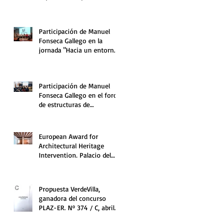
Sostenible. COAG.
Participación de Manuel
Fonseca Gallego en la
jornada "Hacia un entorno
urbano bajo en carbono".
Participación de Manuel
Fonseca Gallego en el foro
de estructuras de
edificación 2019.
European Award for
Architectural Heritage
Intervention. Palacio del
Temple (Valencia).
Propuesta VerdeVilla,
ganadora del concurso
PLAZ-ER. Nº 374 / C, abril
2018. Revista COAM.