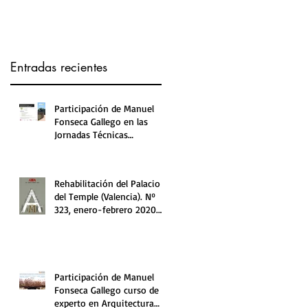
plazas Mayor y Ágata
(Villaverde).
Entradas recientes
Participación de Manuel
Fonseca Gallego en las
Jornadas Técnicas
BIOURBNATUR, ICCL y EREN.
Rehabilitación del Palacio
del Temple (Valencia). Nº
323, enero-febrero 2020.
Revista AITIM.
Participación de Manuel
Fonseca Gallego curso de
experto en Arquitectura