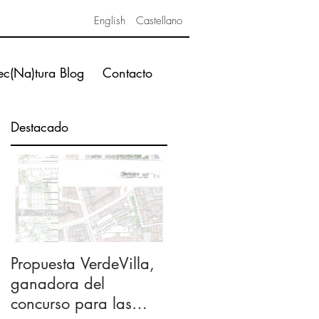
English
Castellano
ec(Na)tura Blog
Contacto
Destacado
so
,
Propuesta VerdeVilla,
ganadora del
concurso para las